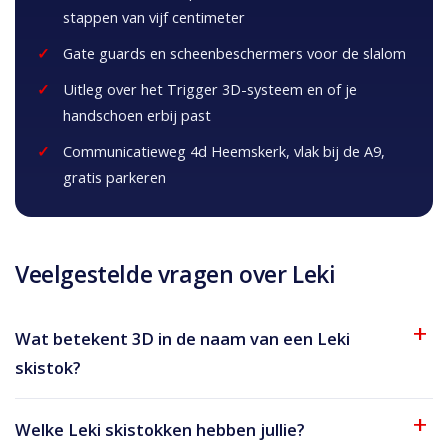
stappen van vijf centimeter
Gate guards en scheenbeschermers voor de slalom
Uitleg over het Trigger 3D-systeem en of je
handschoen erbij past
Communicatieweg 4d Heemskerk, vlak bij de A9,
gratis parkeren
Veelgestelde vragen over Leki
Wat betekent 3D in de naam van een Leki
skistok?
Welke Leki skistokken hebben jullie?