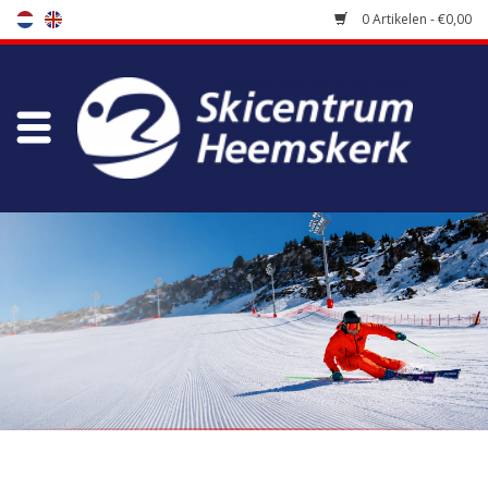
0 Artikelen - €0,00
Winkel
Skischool
Bootfitting
Onderhoud
Reizen
Koopgidsen
Home
/
Merken
/
Leki