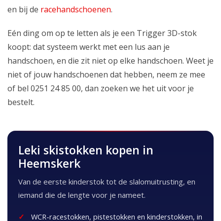
en bij de
racehandschoenen
.
Eén ding om op te letten als je een Trigger 3D-stok
koopt: dat systeem werkt met een lus aan je
handschoen, en die zit niet op elke handschoen. Weet je
niet of jouw handschoenen dat hebben, neem ze mee
of bel 0251 24 85 00, dan zoeken we het uit voor je
bestelt.
Leki skistokken kopen in
Heemskerk
Van de eerste kinderstok tot de slalomuitrusting, en
iemand die de lengte voor je nameet.
WCR-racestokken, pistestokken en kinderstokken, in