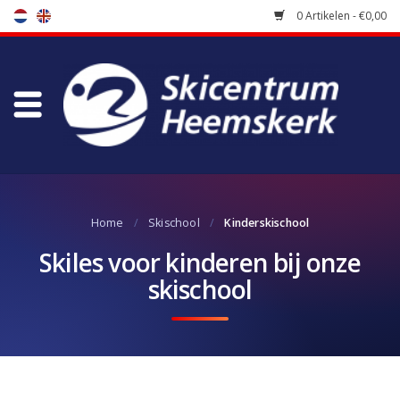
0 Artikelen - €0,00
Winkel
Skischool
Bootfitting
Home
/
Skischool
/
Kinderskischool
Onderhoud
Skiles voor kinderen bij onze
skischool
Reizen
Koopgidsen