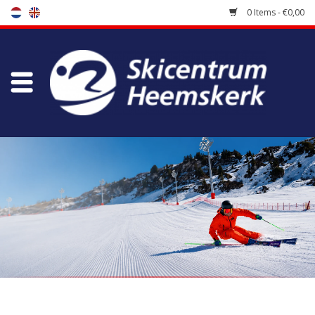
0 Items - €0,00
Store
Skischool
Bootfitting
Maintenance
Travel
koopgidsen
Home
/
Brands
/
Leki