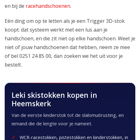
en bij de
racehandschoenen
.
Eén ding om op te letten als je een Trigger 3D-stok
koopt: dat systeem werkt met een lus aan je
handschoen, en die zit niet op elke handschoen. Weet je
niet of jouw handschoenen dat hebben, neem ze mee
of bel 0251 24 85 00, dan zoeken we het uit voor je
bestelt.
Leki skistokken kopen in
Heemskerk
Van de eerste kinderstok tot de slalomuitrusting, en
iemand die de lengte voor je nameet.
WCR-racestokken, pistestokken en kinderstokken, in