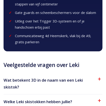
stappen van vijf centimeter
Gate guards en scheenbeschermers voor de slalom
Uitleg over het Trigger 3D-systeem en of je
handschoen erbij past
Communicatieweg 4d Heemskerk, vlak bij de A9,
gratis parkeren
Veelgestelde vragen over Leki
Wat betekent 3D in de naam van een Leki
skistok?
Welke Leki skistokken hebben jullie?