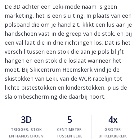
Log in Skinext
Leki skistokken
De 3D achter een Leki-modelnaam is geen
marketing, het is een sluiting. In plaats van een
polsband die om je hand zit, klikt een lus aan je
handschoen vast in de greep van de stok, en bij
een val laat die in drie richtingen los. Dat is het
verschil tussen een stok die aan je pols blijft
hangen en een stok die loslaat wanneer het
moet. Bij Skicentrum Heemskerk vind je de
skistokken van Leki, van de WCR-racelijn tot
lichte pistestokken en kinderstokken, plus de
slalombescherming die daarbij hoort.
3D
5
4x
TRIGGER: STOK
CENTIMETER
GROTER
EN HANDSCHOEN
TUSSEN ELKE
UITKLIKBEREIK