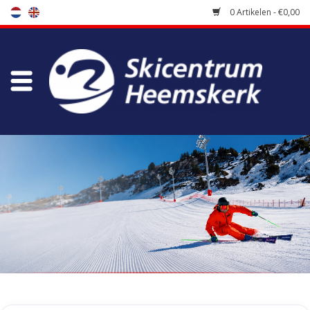
0 Artikelen - €0,00
Winkel
Skischool
Bootfitting
Onderhoud
Reizen
Koopgidsen
Home
/
Winkel
/
Skischoenen
/
Sportief