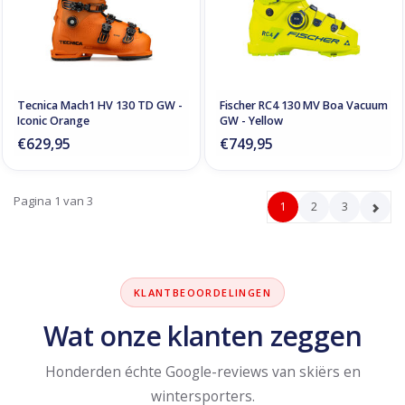
Tecnica Mach1 HV 130 TD GW -
Fischer RC4 130 MV Boa Vacuum
Iconic Orange
GW - Yellow
€629,95
€749,95
Pagina 1 van 3
1
2
3
KLANTBEOORDELINGEN
Wat onze klanten zeggen
Honderden échte Google-reviews van skiërs en
wintersporters.