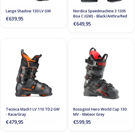
Lange Shadow 130 LV GW
Nordica Speedmachine 3 130S
Boa C (GW) - Black/Anthra/Red
€639,95
€649,95
Tecnica Mach1 LV 110 TD2 GW
Rossignol Hero World Cup 130
- Race/Gray
MV - Meteor Grey
€479,95
€599,95