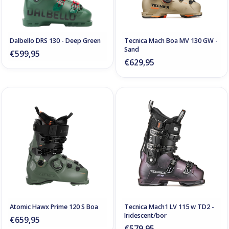
Dalbello DRS 130 - Deep Green
Tecnica Mach Boa MV 130 GW -
Sand
€599,95
€629,95
Atomic Hawx Prime 120 S Boa
Tecnica Mach1 LV 115 w TD2 -
Iridescent/bor
€659,95
€579,95