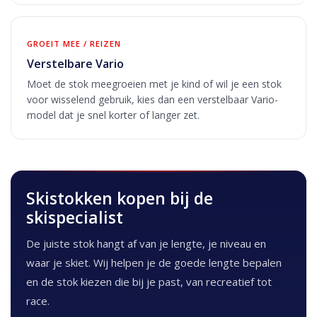
GROEIT MEE / REIZEN
Verstelbare Vario
Moet de stok meegroeien met je kind of wil je een stok
voor wisselend gebruik, kies dan een verstelbaar Vario-
model dat je snel korter of langer zet.
Skistokken kopen bij de
skispecialist
De juiste stok hangt af van je lengte, je niveau en
waar je skiet. Wij helpen je de goede lengte bepalen
en de stok kiezen die bij je past, van recreatief tot
race.