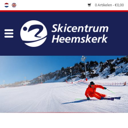
0 Artikelen - €0,00
Winkel
Skischool
Bootfitting
Onderhoud
Reizen
Koopgidsen
Home
/
Winkel
/
Accessoires
/
Skistokken