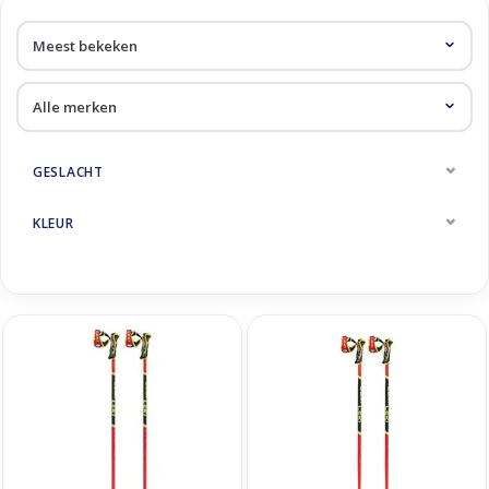
Skinext
Raceskistokken
GESLACHT
KLEUR