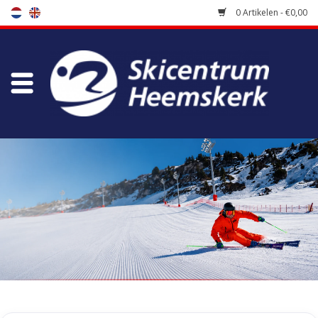
0 Artikelen - €0,00
Winkel
Skischool
Bootfitting
Onderhoud
Reizen
Koopgidsen
Home
/
Winkel
/
Skiracers
/
Raceskistokken