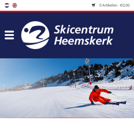
0 Artikelen - €0,00
Winkel
Skischool
Bootfitting
Onderhoud
Reizen
Koopgidsen
Home
/
Winkel
/
Accessoires
/
Riemen