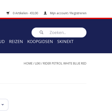
0 Artikelen - €0,00
Mijn account / Registreren
UD
REIZEN
KOOPGIDSEN
SKINEXT
HOME
/
LEKI
/
RIDER PETROL WHITE BLUE RED