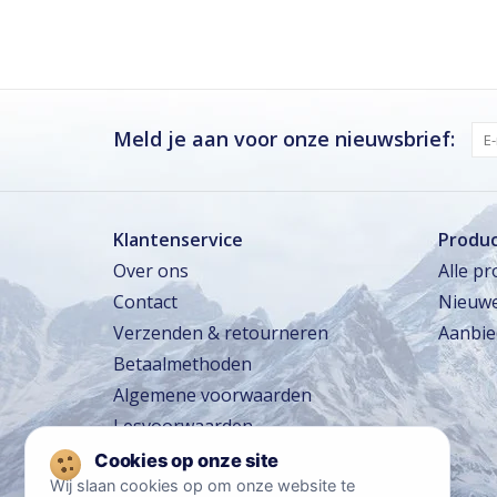
Dinsdag
Gesloten
Woensdag
Gesloten
Donderdag
Gesloten
Vrijdag
Gesloten
Meld je aan voor onze nieuwsbrief:
Zaterdag · vandaag
Gesloten
Zondag
Gesloten
Klantenservice
Produ
Over ons
Alle p
Zomervakantie
Contact
Nieuwe
TOT 16 AUG
Gesloten
Verzenden & retourneren
Aanbie
Winkeltraining
13 SEP – 16 SEP
Beperkt geopend
Betaalmethoden
Lerarentraining
14 OKT – 17 OKT
Algemene voorwaarden
Beperkt geopend
Lesvoorwaarden
Kerstavond
24 DEC
Sluit om 14:00
Reisvoorwaarden
Privacy policy
Wij slaan cookies op om onze website te