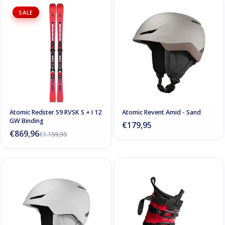
SALE
Atomic Redster S9 RVSK S + I 12
Atomic Revent Amid - Sand
GW Binding
€179,95
€869,96
€1.159,95