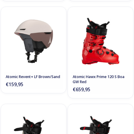
Atomic Revent+ LF Brown/Sand
Atomic Hawx Prime 120 S Boa
GW Red
€159,95
€659,95