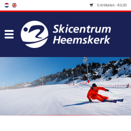
0 Artikelen - €0,00
Winkel
Skischool
Bootfitting
Onderhoud
Reizen
Koopgidsen
Home
/
Merken
/
Atomic