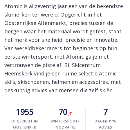
Skinext
Atomic ski's en skischoenen
Atomic is al zeventig jaar een van de bekendste
skimerken ter wereld. Opgericht in het
Oostenrijkse Altenmarkt, precies tussen de
bergen waar het materiaal wordt getest, staat
het merk voor snelheid, precisie en innovatie.
Van wereldbekerracers tot beginners op hun
eerste wintersport: met Atomic ga je met
vertrouwen de piste af. Bij Skicentrum
Heemskerk vind je een ruime selectie Atomic
ski's, skischoenen, helmen en accessoires, met
deskundig advies van mensen die zelf skiën.
1955
70
7
jr
OPGERICHT IN
WINTERSPORT-
DAGEN P/W
OOSTENRIJK
INNOVATIE
ADVIES