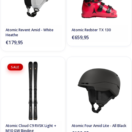
Atomic Revent Amid - White
Atomic Redster TX 130
Heathe
€659,95
€179,95
SALE
Atomic Cloud C9 RVSK Light +
Atomic Four Amid Lite - All Black
M10 GW Binding