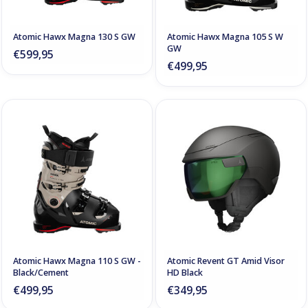
Atomic Hawx Magna 130 S GW
Atomic Hawx Magna 105 S W
GW
€599,95
€499,95
Atomic Hawx Magna 110 S GW -
Atomic Revent GT Amid Visor
Black/Cement
HD Black
€499,95
€349,95