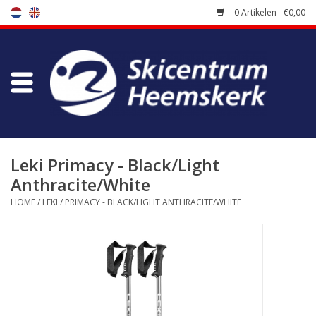
0 Artikelen - €0,00
Winkel
Skischool
Bootfitting
Leki Primacy - Black/Light
Anthracite/White
Onderhoud
HOME
/
LEKI
/
PRIMACY - BLACK/LIGHT ANTHRACITE/WHITE
Reizen
Koopgidsen