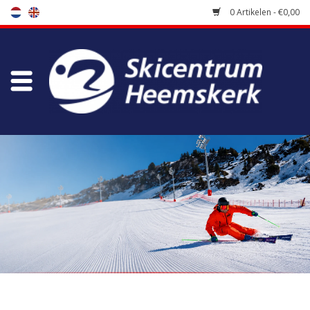
0 Artikelen - €0,00
Winkel
Skischool
Bootfitting
Onderhoud
Reizen
Koopgidsen
Home
/
Winkel
/
Ski's kopen
/
All Mountain ski's