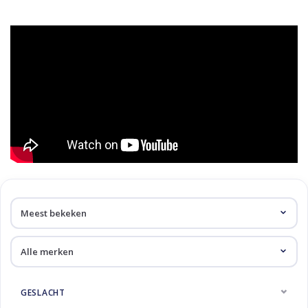
Skinext
All Mountain ski's
GESLACHT