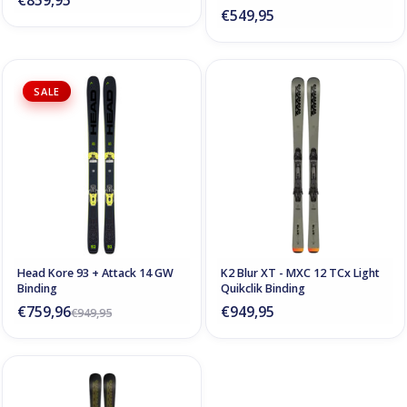
€859,95
€549,95
SALE
Head Kore 93 + Attack 14 GW
K2 Blur XT - MXC 12 TCx Light
Binding
Quikclik Binding
€759,96
€949,95
€949,95