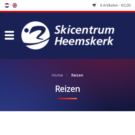
0 Artikelen - €0,00
Winkel
Skischool
Bootfitting
Home
/
Reizen
Onderhoud
Reizen
Reizen
Koopgidsen