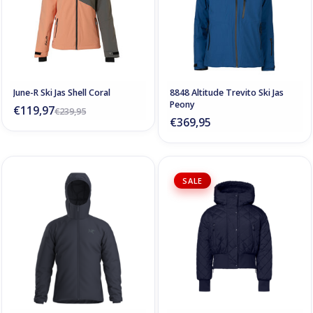
June-R Ski Jas Shell Coral
8848 Altitude Trevito Ski Jas
Peony
€119,97
€239,95
€369,95
SALE