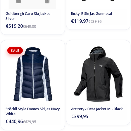
Goldbergh Caro Ski Jacket -
Ricky-R Ski Jas Gunmetal
Silver
€119,97
€239,95
€519,20
€649,00
SALE
Stöckli Style Dames Ski Jas Navy
Arc'teryx Beta Jacket M - Black
White
€399,95
€440,96
€629,95