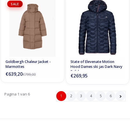
SALE
Goldbergh Chaleur Jacket -
State of Elevenate Motion
Marmottes
Hood Dames ski jas Dark Navy
Solid
€639,20
€799,00
€269,95
Pagina 1 van 6
1
2
3
4
5
6