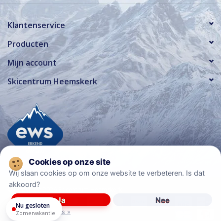
Klantenservice
Producten
Mijn account
Skicentrum Heemskerk
Wij slaan cookies op om onze website te verbeteren. Is dat
akkoord?
© Copyright 2026 Skicentrum Heemskerk
Ja
Nee
Nu gesloten
Meer over cookies »
Zomervakantie