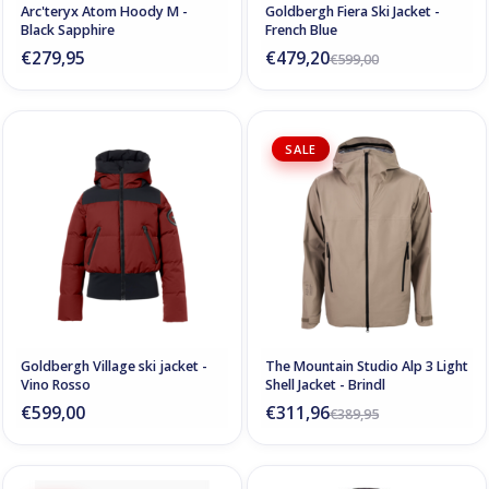
Arc'teryx Atom Hoody M -
Goldbergh Fiera Ski Jacket -
Black Sapphire
French Blue
€279,95
€479,20
€599,00
SALE
Goldbergh Village ski jacket -
The Mountain Studio Alp 3 Light
Vino Rosso
Shell Jacket - Brindl
€599,00
€311,96
€389,95