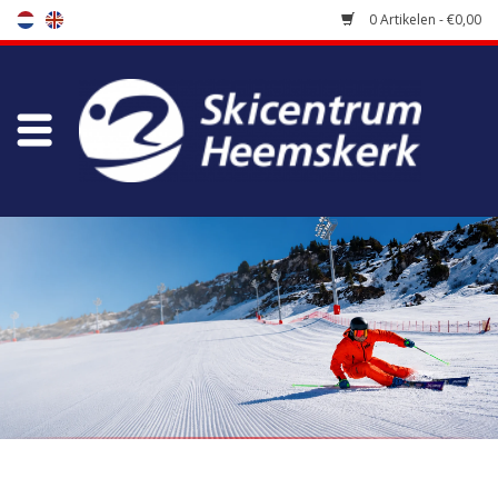
0 Artikelen - €0,00
Winkel
Skischool
Bootfitting
Onderhoud
Reizen
Koopgidsen
Home
/
Winkel
/
Skikleding
/
Jassen