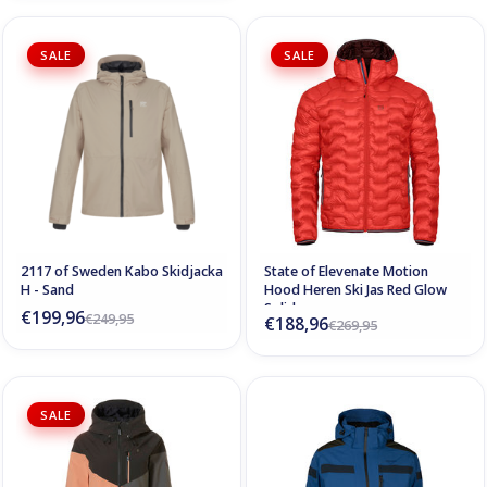
SALE
SALE
2117 of Sweden Kabo Skidjacka
State of Elevenate Motion
H - Sand
Hood Heren Ski Jas Red Glow
Solid
€199,96
€249,95
€188,96
€269,95
SALE