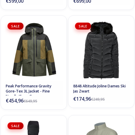
€599,00
€699,00
SALE
SALE
Peak Performance Gravity
8848 Altitude Joline Dames Ski
Gore-Tex 3L Jacket - Pine
Jas Zwart
Needle/Snap Green
€174,96
€249,95
€454,96
€649,95
SALE