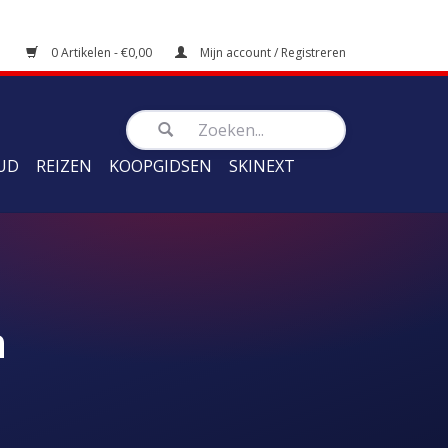
0 Artikelen - €0,00
Mijn account / Registreren
UD
REIZEN
KOOPGIDSEN
SKINEXT
n