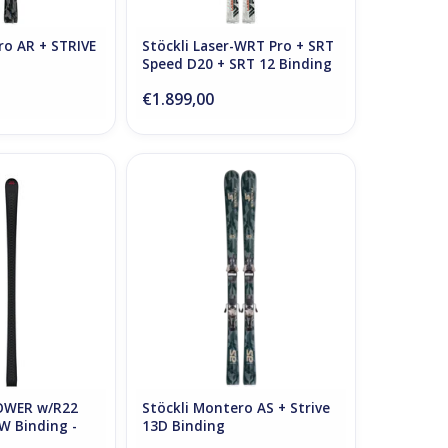
ro AR + STRIVE
Stöckli Laser-WRT Pro + SRT
Speed D20 + SRT 12 Binding
€1.899,00
WER w/R22 WC +
Stöckli Montero AS + Strive 13D
nding - Black
Binding
N WINKELWAGEN
OWER w/R22
Stöckli Montero AS + Strive
W Binding -
13D Binding