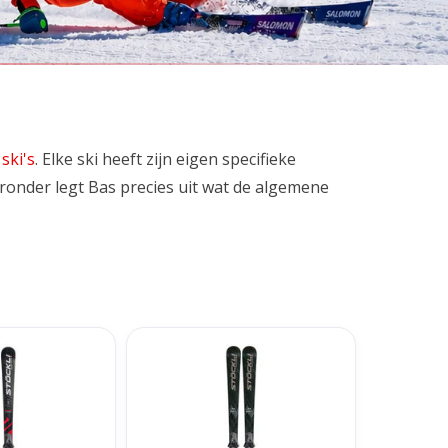
ski's
. Elke ski heeft zijn eigen specifieke
eronder legt Bas precies uit wat de algemene
WRT + SRT Speed
Stöckli Laser WRT Pro Marco
12 Binding
Odermatt special ed + SRT 12
Binding