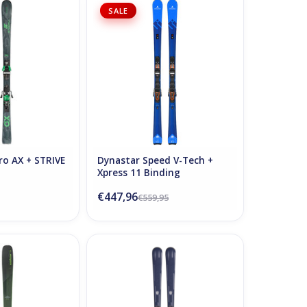
 AX + STRIVE 13D
Dynastar Speed V-Tech + Xpress
SALE
ding
11 Binding
TOEVOEGEN AAN WINKELWAGEN
ro AX + STRIVE
Dynastar Speed V-Tech +
Xpress 11 Binding
€447,96
€559,95
+ Attack 14 GW
Stöckli Laser SC Orea + Plate FF +
ding
MC11 Binding
N WINKELWAGEN