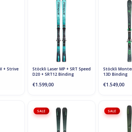
 Strive 11D
Stöckli Laser MP + SRT Speed D20
Stöckli Montero
+ SRT12 Binding
Bin
 + Strive
Stöckli Laser MP + SRT Speed
Stöckli Monte
D20 + SRT12 Binding
13D Binding
€1.599,00
€1.549,00
 STRIVE 13D
Elan Primetime No. 2 W
Ripstick 96 
SALE
SALE
Powershift Black + Shift EL9.0 GW
Bin
Binding
TOEVOEGEN AA
TOEVOEGEN AAN WINKELWAGEN