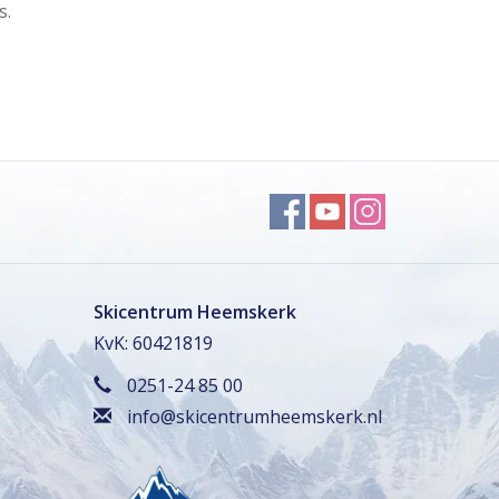
s.
Skicentrum Heemskerk
KvK: 60421819
0251-24 85 00
info@skicentrumheemskerk.nl