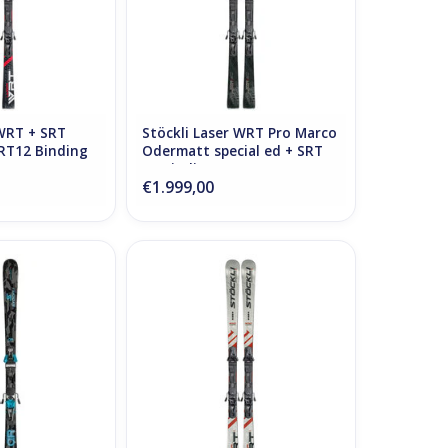
 WRT + SRT
Stöckli Laser WRT Pro Marco
RT12 Binding
Odermatt special ed + SRT
12 Binding
€1.999,00
 AR + STRIVE 13D
Stöckli Laser-WRT Pro + SRT
ding
Speed D20 + SRT 12 Binding