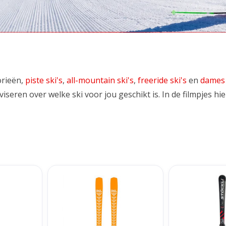
orieën,
piste ski's
,
all-mountain ski's
,
freeride ski's
en
dames 
seren over welke ski voor jou geschikt is. In de filmpjes hi
 + SPX 12
Black Crows Mirus Cor
Stöckli Laser 
D20 + SRT
TOEVOEGEN AAN WINKELWAGEN
NKELWAGEN