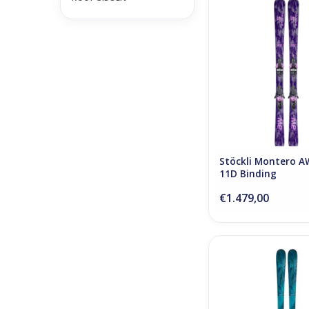
Stöckli Montero AW +
Binding
Stöckli Montero AW
11D Binding
€1.479,00
Stöckli Montero AS +
Binding