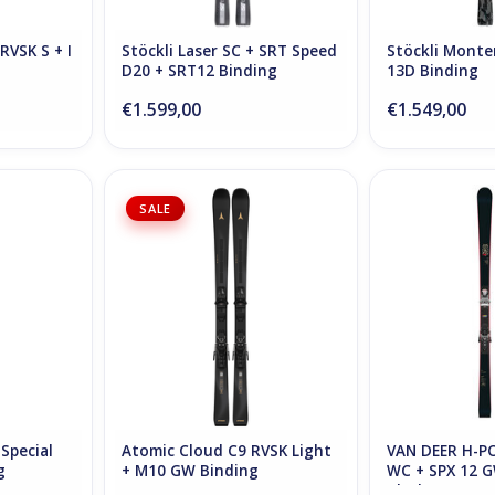
RVSK S + I
Stöckli Laser SC + SRT Speed
Stöckli Monte
D20 + SRT12 Binding
13D Binding
€1.599,00
€1.549,00
ecial SMU +
Atomic Cloud C9 RVSK Light +
Van Deer H-PO
SALE
g
M10 GW Binding
SPX 12 GW Bi
NKELWAGEN
TOEVOEGEN AAN WINKELWAGEN
TOEVOEGEN AA
Special
Atomic Cloud C9 RVSK Light
VAN DEER H-P
g
+ M10 GW Binding
WC + SPX 12 G
Black