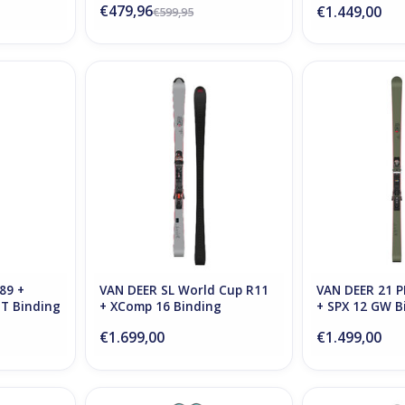
€479,96
€1.449,00
€599,95
9 + Marker
Van Deer SL World Cup R11 +
Van Deer 21 PR
nding
XComp 16 Binding
12 GW 
NKELWAGEN
TOEVOEGEN AA
89 +
VAN DEER SL World Cup R11
VAN DEER 21 
T Binding
+ XComp 16 Binding
+ SPX 12 GW B
€1.699,00
€1.499,00