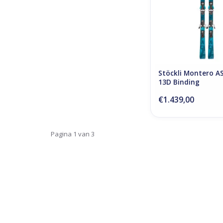
Stöckli Montero AS
13D Binding
€1.439,00
Pagina 1 van 3
Nu gesloten
Zomervakantie