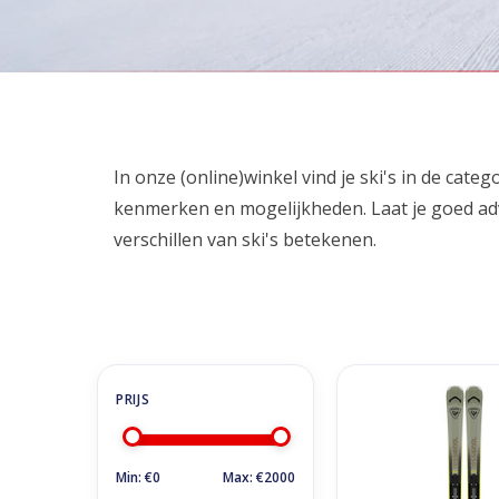
Home
/
Winkel
/
Ski's kopen
/
Alle Ski's
Alle Ski's
In onze (online)winkel vind je ski's in de categ
kenmerken en mogelijkheden. Laat je goed advi
verschillen van ski's betekenen.
Rossignol Arcade 84
Binding
TOEVOEGEN AAN WI
Min: €
0
Max: €
2000