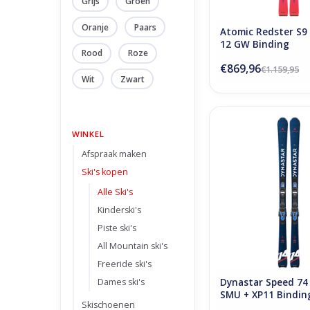
Grijs
Groen
Oranje
Paars
Atomic Redster S9 
12 GW Binding
Rood
Roze
€869,96
€1.159,95
Wit
Zwart
Dynastar Speed 74 Sp
WINKEL
XP11 Bindin
Afspraak maken
TOEVOEGEN AAN WI
Ski's kopen
Alle Ski's
Kinderski's
Piste ski's
All Mountain ski's
Freeride ski's
Dynastar Speed 74 
Dames ski's
SMU + XP11 Bindin
Skischoenen