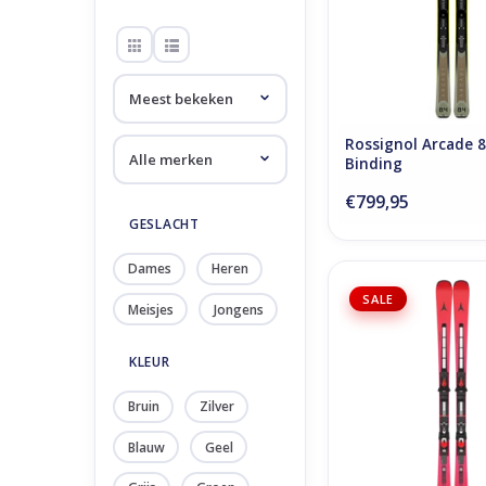
Rossignol Arcade 8
Binding
€799,95
GESLACHT
Dames
Heren
Atomic Redster S9 RV
SALE
GW Bindin
Meisjes
Jongens
TOEVOEGEN AAN WI
KLEUR
Bruin
Zilver
Blauw
Geel