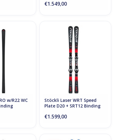
€1.549,00
O w/R22 WC + SPX
Stöckli Laser WRT Speed Plate
Binding
D20 + SRT12 Binding
N WINKELWAGEN
PRO w/R22 WC
Stöckli Laser WRT Speed
inding
Plate D20 + SRT12 Binding
€1.599,00