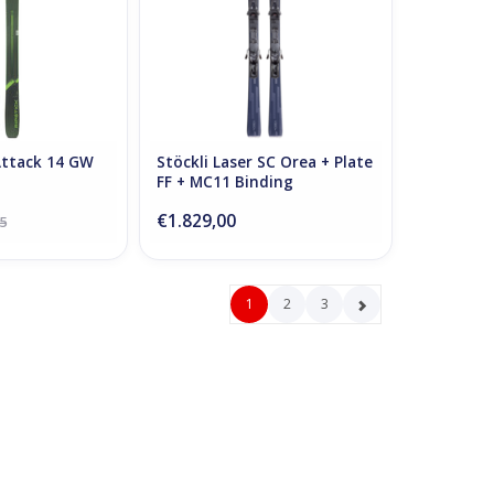
 Attack 14 GW
Stöckli Laser SC Orea + Plate
FF + MC11 Binding
€1.829,00
5
1
2
3