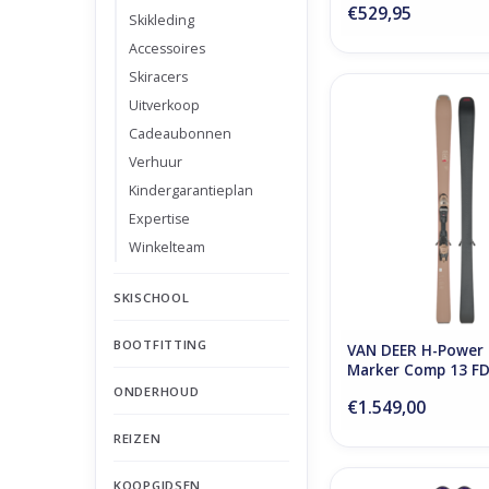
€529,95
Skikleding
Accessoires
Skiracers
Van Deer H-Power 8
Uitverkoop
Comp 13 FDT Bi
Cadeaubonnen
TOEVOEGEN AAN WI
Verhuur
Kindergarantieplan
Expertise
Winkelteam
SKISCHOOL
BOOTFITTING
VAN DEER H-Power 
Marker Comp 13 FD
ONDERHOUD
€1.549,00
REIZEN
KOOPGIDSEN