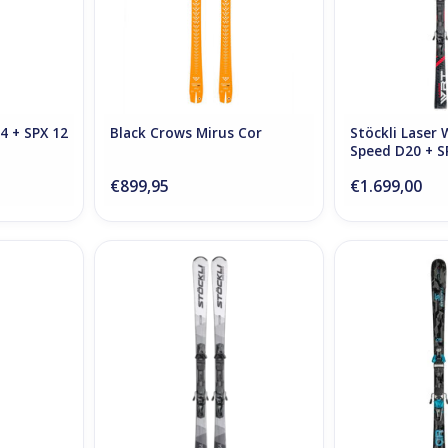
4 + SPX 12
Black Crows Mirus Cor
Stöckli Laser
Speed D20 + S
€899,95
€1.699,00
SK S + I 12
Stöckli Laser SC + SRT Speed D20
Stöckli Montero
g
+ SRT12 Binding
Bin
NKELWAGEN