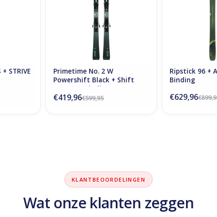
 + STRIVE
Primetime No. 2 W
Ripstick 96 +
Powershift Black + Shift
Binding
EL9.0 GW Binding
€629,96
€419,96
€899,9
€599,95
KLANTBEOORDELINGEN
Wat onze klanten zeggen