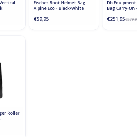
ertical
Fischer Boot Helmet Bag
Db Equipment 
ck
Alpine Eco - Black/White
Bag Carry-On 
€59,95
€251,95
€279,9
Bag 90L -
NKELWAGEN
er Roller
t