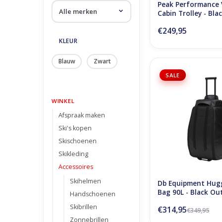
Peak Performance V
Cabin Trolley - Bla
€249,95
KLEUR
Blauw
Zwart
D_b_ Hugger Roller 
SALE
Black Out
TOEVOEGEN AAN WI
WINKEL
Afspraak maken
Ski's kopen
Skischoenen
Skikleding
Accessoires
Skihelmen
Db Equipment Hugg
Bag 90L - Black Ou
Handschoenen
Skibrillen
€314,95
€349,95
Zonnebrillen