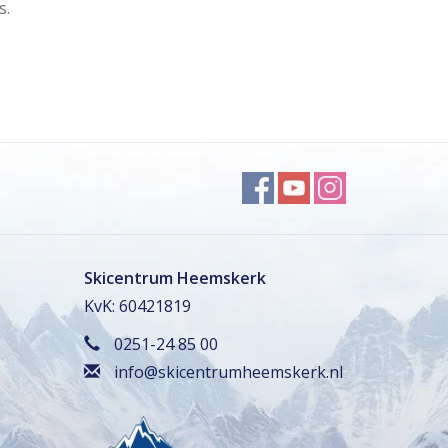
s.
Skicentrum Heemskerk
KvK: 60421819
0251-24 85 00
info@skicentrumheemskerk.nl