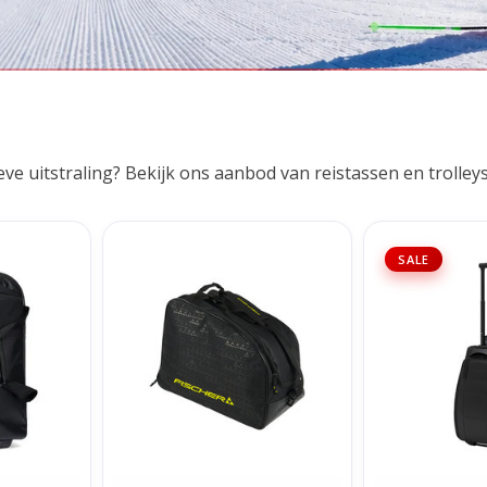
en & Trolleys
eys
eve uitstraling? Bekijk ons aanbod van reistassen en trolleys
tical Cabin
Fischer Boot Helmet Bag Alpine
D_b_ Hugger Rol
SALE
ck
Eco - Black/White
40L - B
NKELWAGEN
TOEVOEGEN AAN WINKELWAGEN
TOEVOEGEN AA