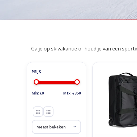
Home
/
Winkel
/
Accessoires
/
Tassen & Hoezen
/
Reistass
Reistassen & Troll
Ga je op skivakantie of houd je van een sporti
Peak Performance Ver
Trolley - Bla
TOEVOEGEN AAN WI
Min: €
0
Max: €
350