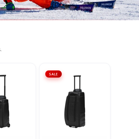
.
ler Bag Carry-On
D_b_ Hugger Roller Bag 60L -
SALE
lack Out
Black Out
N WINKELWAGEN
TOEVOEGEN AAN WINKELWAGEN