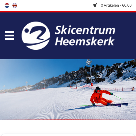
0 Artikelen - €0,00
Winkel
Skischool
Bootfitting
Onderhoud
Reizen
Koopgidsen
Home
/
Winkel
/
Skiracers
/
Racehelmen