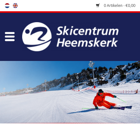
0 Artikelen - €0,00
Winkel
Skischool
Bootfitting
Onderhoud
Reizen
Koopgidsen
Home
/
Winkel
/
Accessoires