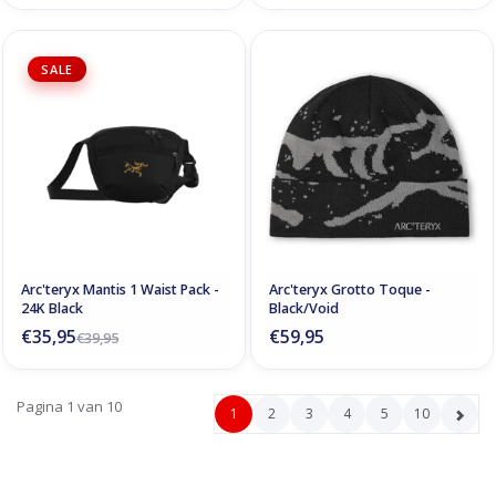
SALE
Arc'teryx Mantis 1 Waist Pack -
Arc'teryx Grotto Toque -
24K Black
Black/Void
€35,95
€59,95
€39,95
Pagina 1 van 10
1
2
3
4
5
10