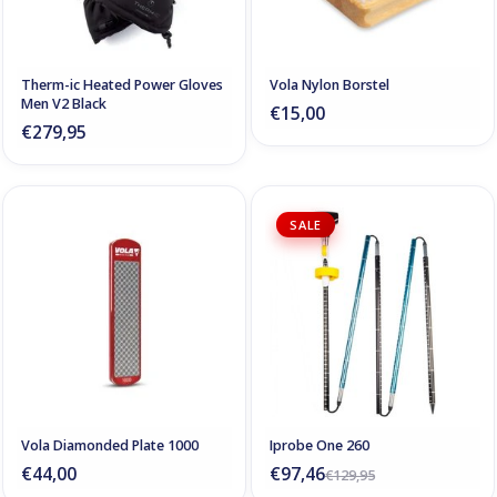
Therm-ic Heated Power Gloves
Vola Nylon Borstel
Men V2 Black
€15,00
€279,95
SALE
Vola Diamonded Plate 1000
Iprobe One 260
€44,00
€97,46
€129,95