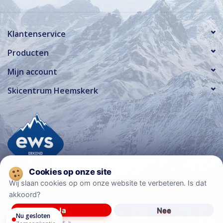
Klantenservice
Producten
Mijn account
Skicentrum Heemskerk
Wij slaan cookies op om onze website te verbeteren. Is dat
akkoord?
© Copyright 2026 Skicentrum Heemskerk
Ja
Nee
Nu gesloten
Meer over cookies »