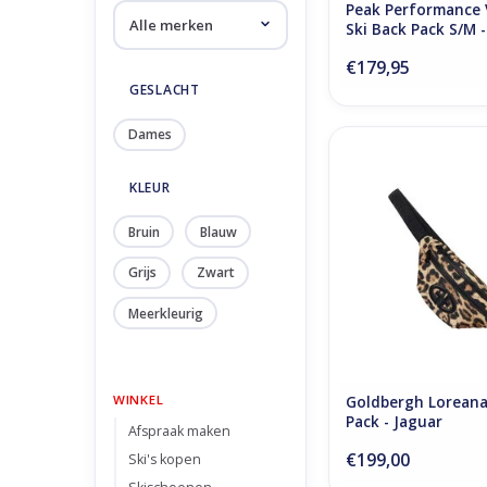
Peak Performance V
Ski Back Pack S/M -
€179,95
GESLACHT
Dames
Goldbergh Loreana Fa
Jaguar
KLEUR
TOEVOEGEN AAN WI
Bruin
Blauw
Grijs
Zwart
Meerkleurig
WINKEL
Goldbergh Loreana
Pack - Jaguar
Afspraak maken
€199,00
Ski's kopen