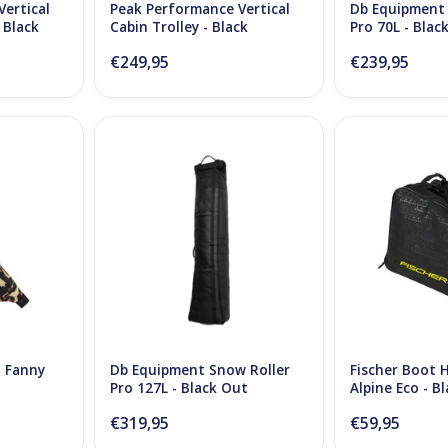
ertical
Peak Performance Vertical
Db Equipment 
 Black
Cabin Trolley - Black
Pro 70L - Blac
€249,95
€239,95
nny Pack -
Db Snow Roller Pro 127L - Black
Fischer Boot H
Out
Eco - Bl
NKELWAGEN
TOEVOEGEN AAN WINKELWAGEN
TOEVOEGEN AA
 Fanny
Db Equipment Snow Roller
Fischer Boot 
Pro 127L - Black Out
Alpine Eco - B
€319,95
€59,95