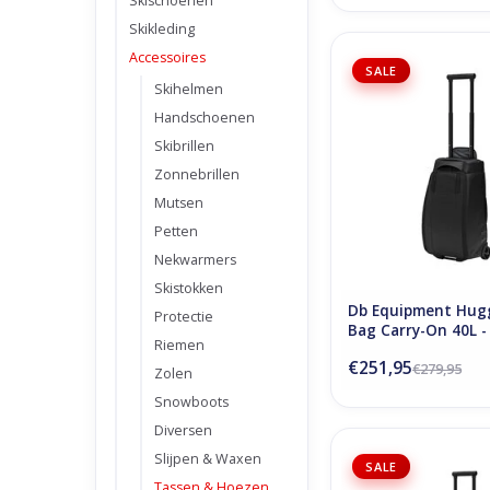
Skischoenen
Skikleding
Accessoires
D_b_ Hugger Roller B
SALE
40L - Black O
Skihelmen
TOEVOEGEN AAN WI
Handschoenen
Skibrillen
Zonnebrillen
Mutsen
Petten
Nekwarmers
Skistokken
Db Equipment Hugg
Protectie
Bag Carry-On 40L -
Riemen
€251,95
€279,95
Zolen
Snowboots
Diversen
D_b_ Hugger Roller 
Slijpen & Waxen
SALE
Black Out
Tassen & Hoezen