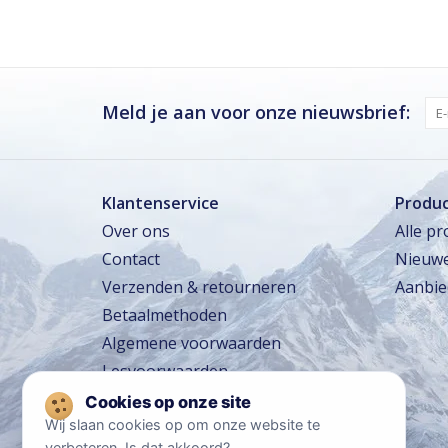
Woensdag
Gesloten
Donderdag
Gesloten
Vrijdag
Gesloten
Meld je aan voor onze nieuwsbrief:
Zaterdag · vandaag
Gesloten
Zondag
Gesloten
Klantenservice
Produ
Over ons
Alle p
Zomervakantie
TOT 16 AUG
Contact
Nieuwe
Gesloten
Verzenden & retourneren
Aanbie
Winkeltraining
13 SEP – 16 SEP
Beperkt geopend
Betaalmethoden
Lerarentraining
14 OKT – 17 OKT
Algemene voorwaarden
Beperkt geopend
Lesvoorwaarden
Kerstavond
24 DEC
Sluit om 14:00
Reisvoorwaarden
Wij slaan cookies op om onze website te
Privacy policy