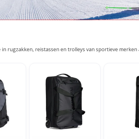
n rugzakken, reistassen en trolleys van sportieve merken al
rtical Ski
Peak Performance Vertical Cabin
Db Snow Roller
 Black
Trolley - Black
O
NKELWAGEN
TOEVOEGEN AAN WINKELWAGEN
TOEVOEGEN AA