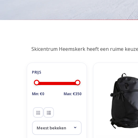
Home
/
Winkel
/
Accessoires
/
Tassen & Hoezen
Tassen & Hoezen
Skicentrum Heemskerk heeft een ruime keuze i
Peak Performance Ve
Back Pack S/M -
TOEVOEGEN AAN WI
Min: €
0
Max: €
350