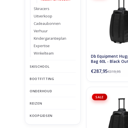
TOEVOEGEN AAN WI
Skiracers
Uitverkoop
Cadeaubonnen
Verhuur
Kindergarantieplan
Expertise
Winkelteam
Db Equipment Hugg
Bag 60L - Black Ou
SKISCHOOL
€287,95
€319,95
BOOTFITTING
ONDERHOUD
D_b_ Hugger Roller 
SALE
Black Out
REIZEN
TOEVOEGEN AAN WI
KOOPGIDSEN