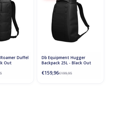
N WINKELWAGEN
TOEVOEGEN AAN WINKELWAGEN
Roamer Duffel
Db Equipment Hugger
ck Out
Backpack 25L - Black Out
€159,96
5
€199,95