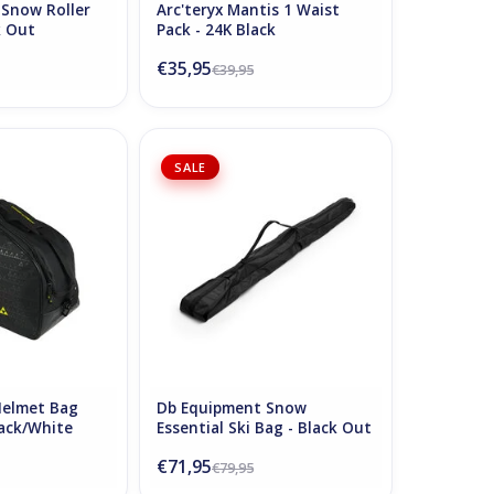
Snow Roller
Arc'teryx Mantis 1 Waist
k Out
Pack - 24K Black
€35,95
€39,95
elmet Bag Alpine
D_b_ Snow Essential Ski Bag -
SALE
ack/White
Black Out
N WINKELWAGEN
TOEVOEGEN AAN WINKELWAGEN
Helmet Bag
Db Equipment Snow
lack/White
Essential Ski Bag - Black Out
€71,95
€79,95