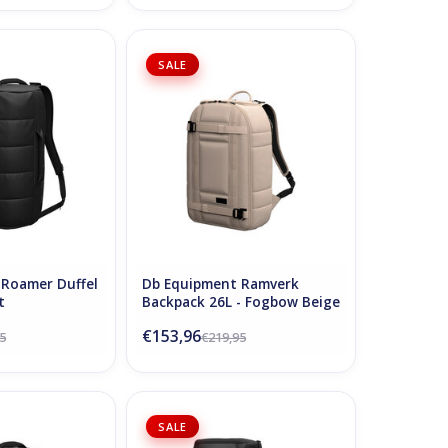
l 40L - Black Out
Db Ramverk Backpack 26L -
SALE
Fogbow Beige
N WINKELWAGEN
TOEVOEGEN AAN WINKELWAGEN
Roamer Duffel
Db Equipment Ramverk
t
Backpack 26L - Fogbow Beige
€153,96
5
€219,95
fel Pack 25L -
Db Hugger Backpack 25L - Black
SALE
k Out
Out