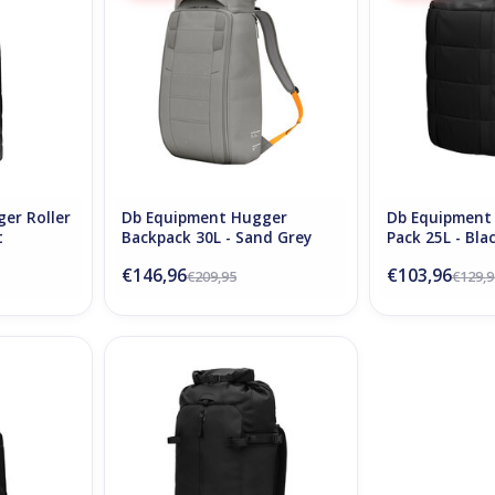
NKELWAGEN
TOEVOEGEN AAN WINKELWAGEN
TOEVOEGEN AA
er Roller
Db Equipment Hugger
Db Equipment 
t
Backpack 30L - Sand Grey
Pack 25L - Bla
€146,96
€103,96
€209,95
€129,9
Bag 90L -
Db Snow Backcountry 32L - Black
Out
NKELWAGEN
TOEVOEGEN AAN WINKELWAGEN