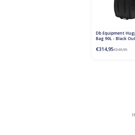
Db Equipment Hugg
Bag 90L - Black Ou
€314,95
€349,95
Nu gesloten
Zomervakantie
H
Maandag
Gesloten
Dinsdag
Gesloten