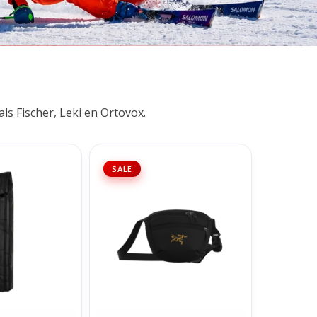
s Fischer, Leki en Ortovox.
 Pro 70L - Black
Arc'teryx Mantis 1 Waist Pack -
SALE
ut
24K Black
N WINKELWAGEN
TOEVOEGEN AAN WINKELWAGEN