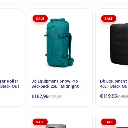
ag Carry-On
Db Snow Pro Backpack 25L -
Db Roamer Duffe
SALE
SALE
ut
Midnight Teal
TOEVOEGEN AA
NKELWAGEN
TOEVOEGEN AAN WINKELWAGEN
er Roller
Db Equipment Snow Pro
Db Equipment 
 Black Out
Backpack 25L - Midnight
40L - Black Ou
Teal
€119,96
€167,96
€149,9
€239,95
Bag 60L -
D_b_ Hugger Backpack 30L - Sand
Db Roamer Duf
SALE
SALE
Grey
Blac