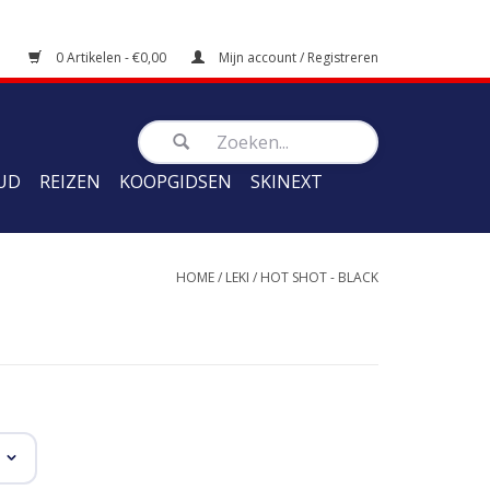
0 Artikelen - €0,00
Mijn account / Registreren
UD
REIZEN
KOOPGIDSEN
SKINEXT
HOME
/
LEKI
/
HOT SHOT - BLACK