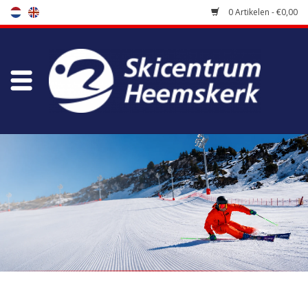
0 Artikelen - €0,00
Winkel
Skischool
Bootfitting
Onderhoud
Reizen
Koopgidsen
Home
/
Winkel
/
Accessoires
/
Protectie