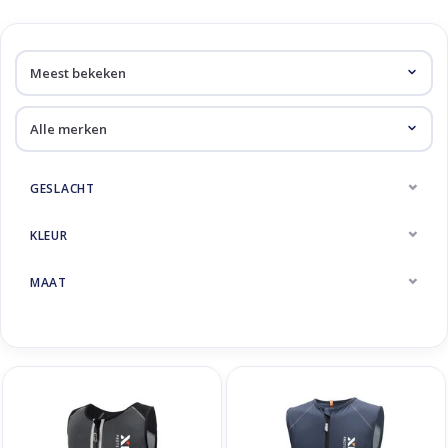
Skinext
Rugbeschermers & Protectie
GESLACHT
KLEUR
MAAT