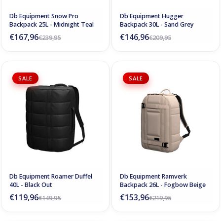
Db Equipment Snow Pro
Db Equipment Hugger
Backpack 25L - Midnight Teal
Backpack 30L - Sand Grey
€167,96
€146,96
€239,95
€209,95
SALE
SALE
Db Equipment Roamer Duffel
Db Equipment Ramverk
40L - Black Out
Backpack 26L - Fogbow Beige
€119,96
€153,96
€149,95
€219,95