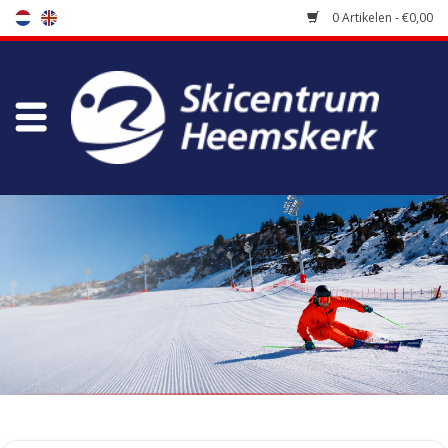
0 Artikelen - €0,00
Winkel
Skischool
Bootfitting
Onderhoud
Reizen
Koopgidsen
Home
/
Winkel
/
Accessoires
/
Diversen