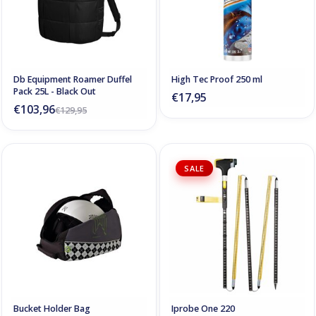
Db Equipment Roamer Duffel
High Tec Proof 250 ml
Pack 25L - Black Out
€17,95
€103,96
€129,95
SALE
Bucket Holder Bag
Iprobe One 220