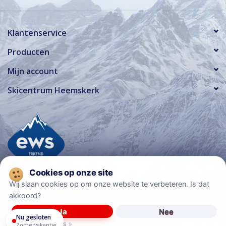
Klantenservice
Producten
Mijn account
Skicentrum Heemskerk
Wij slaan cookies op om onze website te verbeteren. Is dat
akkoord?
© Copyright 2026 Skicentrum Heemskerk
Ja
Nee
Nu gesloten
Meer over cookies »
Zomervakantie