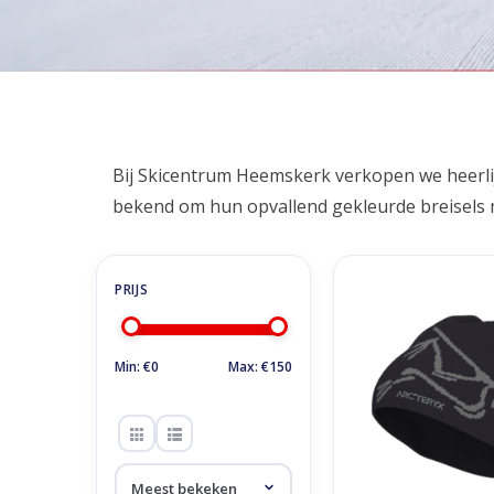
Home
/
Winkel
/
Accessoires
/
Mutsen
Mutsen
Bij Skicentrum Heemskerk verkopen we heer
bekend om hun opvallend gekleurde breisels m
Arc'teryx Bird Hea
Black/Void
TOEVOEGEN AAN WI
Min: €
0
Max: €
150