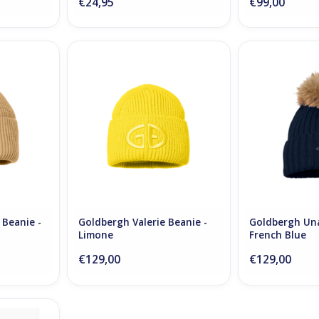
€24,95
€99,00
Beanie -
Goldbergh Valerie Beanie -
Goldbergh Una 
Limone
B
NKELWAGEN
TOEVOEGEN AAN WINKELWAGEN
TOEVOEGEN AA
Beanie -
Goldbergh Valerie Beanie -
Goldbergh Una
Limone
French Blue
€129,00
€129,00
e - French