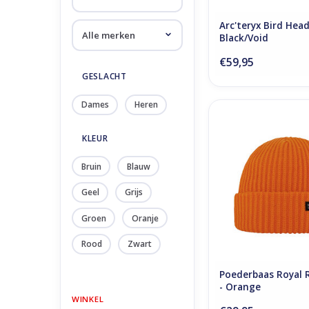
Arc'teryx Bird Hea
Black/Void
€59,95
GESLACHT
Dames
Heren
Poederbaas Royal Ri
Orange
KLEUR
TOEVOEGEN AAN WI
Bruin
Blauw
Geel
Grijs
Groen
Oranje
Rood
Zwart
Poederbaas Royal R
- Orange
WINKEL