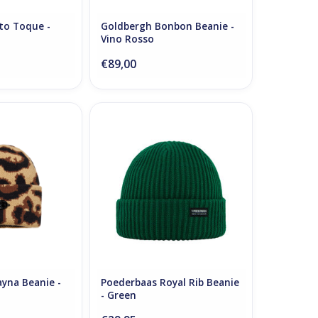
tto Toque -
Goldbergh Bonbon Beanie -
Vino Rosso
€89,00
ayna Beanie -
Poederbaas Royal Rib Beanie -
guar
Green
N WINKELWAGEN
TOEVOEGEN AAN WINKELWAGEN
yna Beanie -
Poederbaas Royal Rib Beanie
- Green