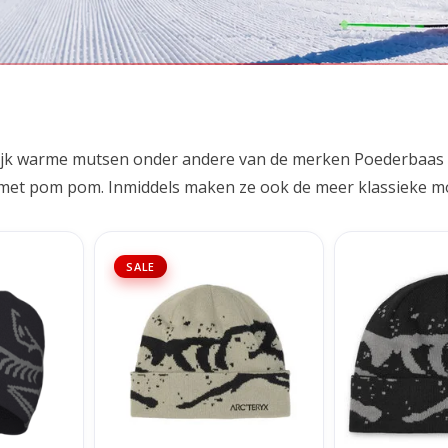
lijk warme mutsen onder andere van de merken Poederbaas
et pom pom. Inmiddels maken ze ook de meer klassieke mode
d Toque -
Arc'teryx Grotto Toque -
Arc'teryx G
SALE
Habitat/Black
Blac
NKELWAGEN
TOEVOEGEN AAN WINKELWAGEN
TOEVOEGEN AA