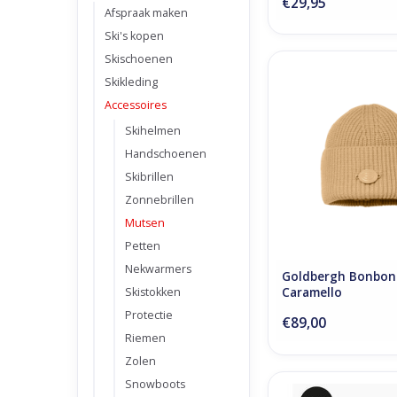
€29,95
Afspraak maken
Ski's kopen
Skischoenen
Goldbergh Bonbon 
Skikleding
Caramello
Accessoires
TOEVOEGEN AAN WI
Skihelmen
Handschoenen
Skibrillen
Zonnebrillen
Mutsen
Petten
Nekwarmers
Goldbergh Bonbon 
Skistokken
Caramello
Protectie
€89,00
Riemen
Zolen
Snowboots
Goldbergh Una beani