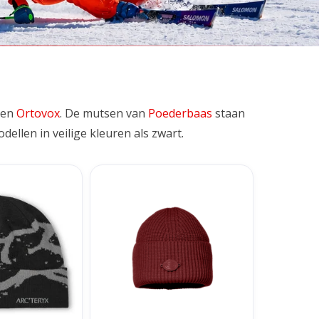
 en
Ortovox
. De mutsen van
Poederbaas
staan
llen in veilige kleuren als zwart.
rotto Toque -
Goldbergh Bonbon Beanie - Vino
k/Void
Rosso
N WINKELWAGEN
TOEVOEGEN AAN WINKELWAGEN