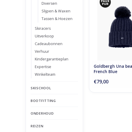
Diversen
Blue
Slijpen & Waxen
TOEVOEGEN AAN WI
Tassen & Hoezen
Skiracers
Uitverkoop
Cadeaubonnen
Verhuur
Kindergarantieplan
Goldbergh Una bea
Expertise
French Blue
Winkelteam
€79,00
SKISCHOOL
BOOTFITTING
ONDERHOUD
REIZEN