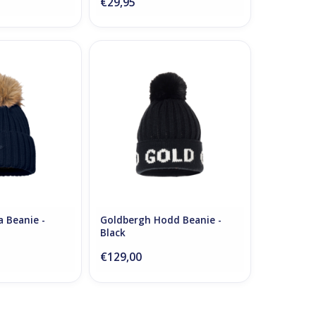
€29,95
Beanie - French
Goldbergh Hodd Beanie - Black
lue
TOEVOEGEN AAN WINKELWAGEN
N WINKELWAGEN
 Beanie -
Goldbergh Hodd Beanie -
Black
€129,00