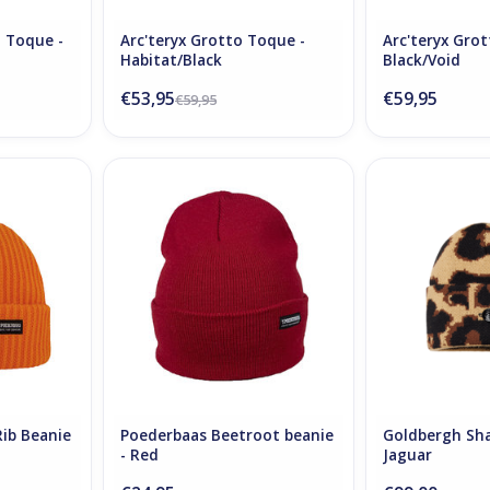
d Toque -
Arc'teryx Grotto Toque -
Arc'teryx Gro
Habitat/Black
Black/Void
€53,95
€59,95
€59,95
b Beanie -
Poederbaas Beetroot beanie -
Goldbergh Sh
Red
Ja
NKELWAGEN
TOEVOEGEN AAN WINKELWAGEN
TOEVOEGEN AA
ib Beanie
Poederbaas Beetroot beanie
Goldbergh Sha
- Red
Jaguar