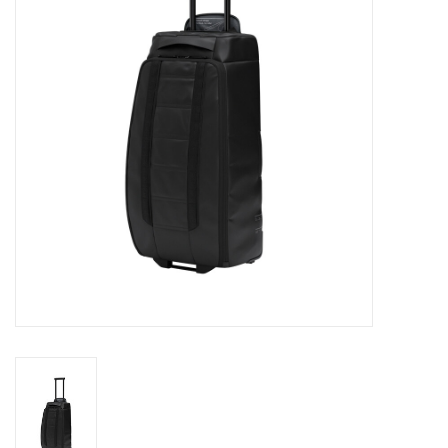
Skinext