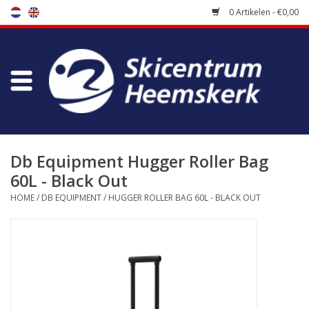
0 Artikelen - €0,00
Winkel
Skischool
Bootfitting
Db Equipment Hugger Roller Bag
60L - Black Out
Onderhoud
HOME
/
DB EQUIPMENT
/
HUGGER ROLLER BAG 60L - BLACK OUT
Reizen
Koopgidsen