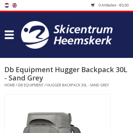
0 Artikelen - €0,00
Winkel
Skischool
Bootfitting
Db Equipment Hugger Backpack 30L
- Sand Grey
Onderhoud
HOME
/
DB EQUIPMENT
/
HUGGER BACKPACK 30L - SAND GREY
Reizen
Koopgidsen