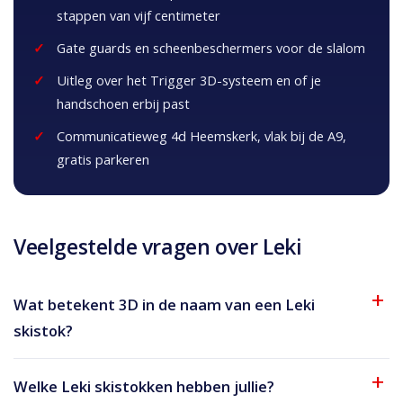
stappen van vijf centimeter
Gate guards en scheenbeschermers voor de slalom
Uitleg over het Trigger 3D-systeem en of je
handschoen erbij past
Communicatieweg 4d Heemskerk, vlak bij de A9,
gratis parkeren
Veelgestelde vragen over Leki
Wat betekent 3D in de naam van een Leki
skistok?
Welke Leki skistokken hebben jullie?