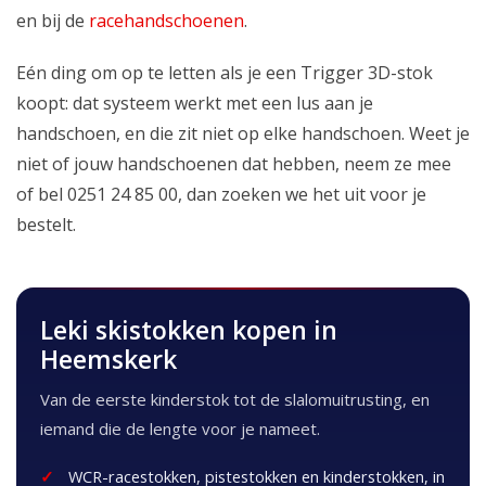
en bij de
racehandschoenen
.
Eén ding om op te letten als je een Trigger 3D-stok
koopt: dat systeem werkt met een lus aan je
handschoen, en die zit niet op elke handschoen. Weet je
niet of jouw handschoenen dat hebben, neem ze mee
of bel 0251 24 85 00, dan zoeken we het uit voor je
bestelt.
Leki skistokken kopen in
Heemskerk
Van de eerste kinderstok tot de slalomuitrusting, en
iemand die de lengte voor je nameet.
WCR-racestokken, pistestokken en kinderstokken, in