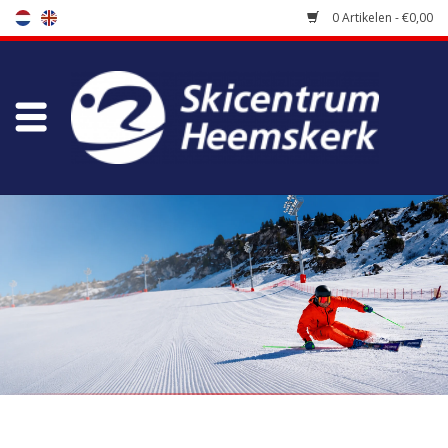
0 Artikelen - €0,00
Winkel
Skischool
Bootfitting
Onderhoud
Reizen
Koopgidsen
Home
/
Merken
/
Leki