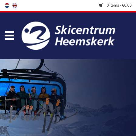
0 Items - €0,00
Store
Skischool
Bootfitting
Maintenance
Travel
koopgidsen