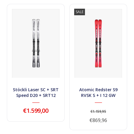
SALE
Stöckli Laser SC + SRT
Atomic Redster S9
Speed D20 + SRT12
RVSK S + I 12 GW
Binding
Binding
€1.599,00
€1.159,95
€869,96