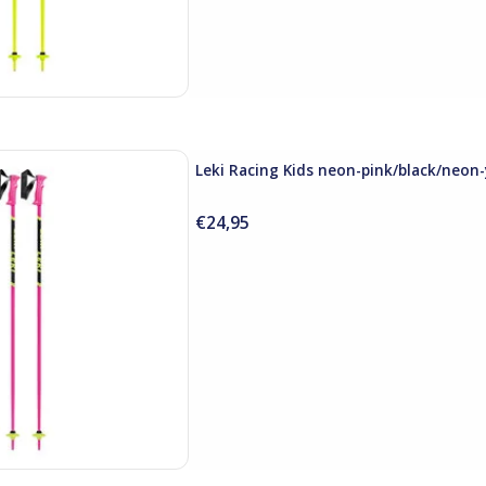
eon-pink/black/neon-yellow
Leki Racing Kids neon-pink/black/neon-
 AAN WINKELWAGEN
€24,95