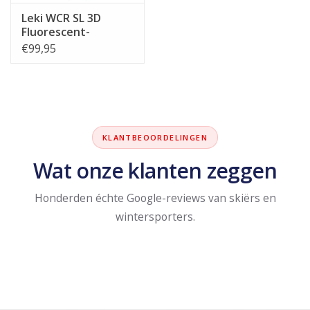
Leki WCR SL 3D
Fluorescent-
red/black/neon-
€99,95
yellow
KLANTBEOORDELINGEN
Wat onze klanten zeggen
Honderden échte Google-reviews van skiërs en
wintersporters.