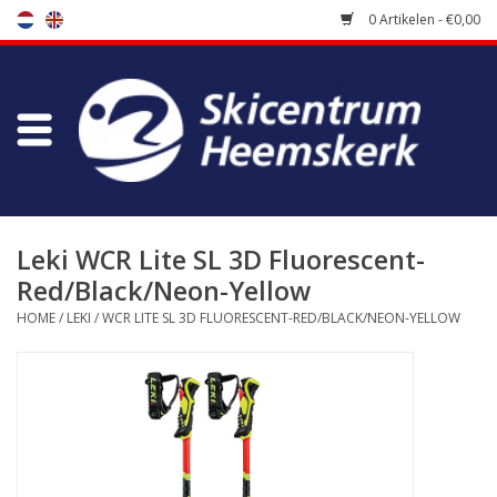
0 Artikelen - €0,00
Winkel
Skischool
Bootfitting
Leki WCR Lite SL 3D Fluorescent-
Red/Black/Neon-Yellow
Onderhoud
HOME
/
LEKI
/
WCR LITE SL 3D FLUORESCENT-RED/BLACK/NEON-YELLOW
Reizen
Koopgidsen