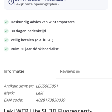
Bekijk onze openingstijden ›
Deskundig advies van wintersporters
30 dagen bedenktijd
Veilig betalen (o.a. iDEAL)
Ruim 30 jaar dé skispecialist
Informatie
Reviews
(0)
Artikelnummer:
LE65065851
Merk:
Leki
EAN code:
4028173830039
Leki WCR Lite SL 3D Fluorescent-