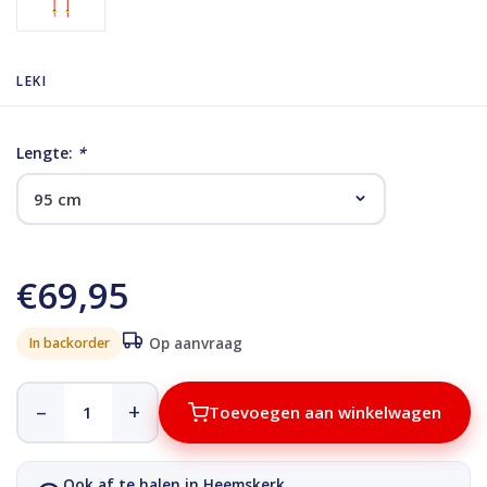
LEKI
Lengte:
*
€69,95
In backorder
Op aanvraag
–
+
Toevoegen aan winkelwagen
Ook af te halen in Heemskerk