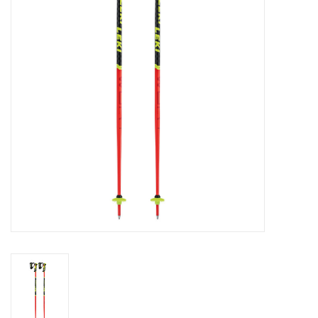
Skinext