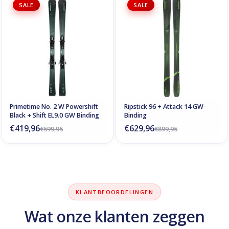
SALE
SALE
Primetime No. 2 W Powershift
Ripstick 96 + Attack 14 GW
Black + Shift EL9.0 GW Binding
Binding
€419,96
€629,96
€599,95
€899,95
KLANTBEOORDELINGEN
Wat onze klanten zeggen