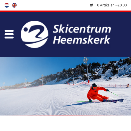
0 Artikelen - €0,00
Winkel
Skischool
Bootfitting
Onderhoud
Reizen
Koopgidsen
Home
/
Merken