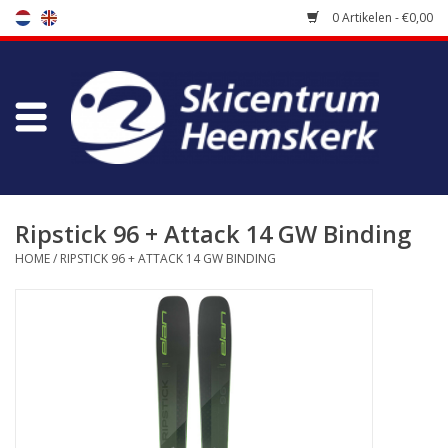
0 Artikelen - €0,00
Winkel
Skischool
Bootfitting
Ripstick 96 + Attack 14 GW Binding
HOME
/
RIPSTICK 96 + ATTACK 14 GW BINDING
Onderhoud
Reizen
Koopgidsen