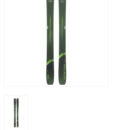
Skinext