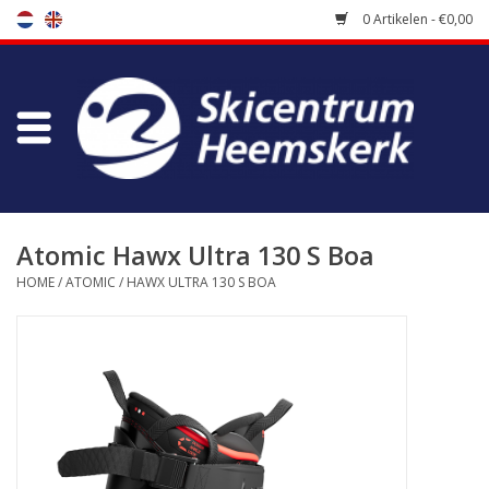
0 Artikelen - €0,00
Winkel
Skischool
Bootfitting
Atomic Hawx Ultra 130 S Boa
HOME
/
ATOMIC
/
HAWX ULTRA 130 S BOA
Onderhoud
Reizen
Koopgidsen