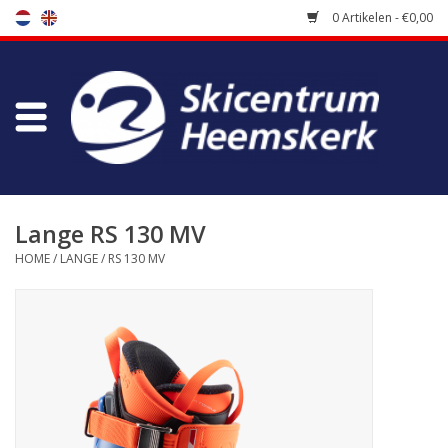
0 Artikelen - €0,00
Winkel
Skischool
Bootfitting
Lange RS 130 MV
HOME
/
LANGE
/
RS 130 MV
Onderhoud
Reizen
Koopgidsen