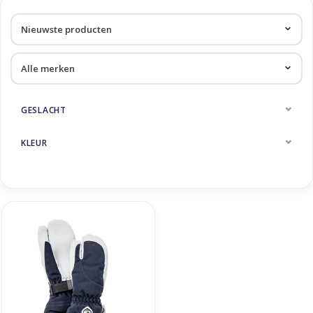
Skinext
Producten getagd met navy
GESLACHT
KLEUR