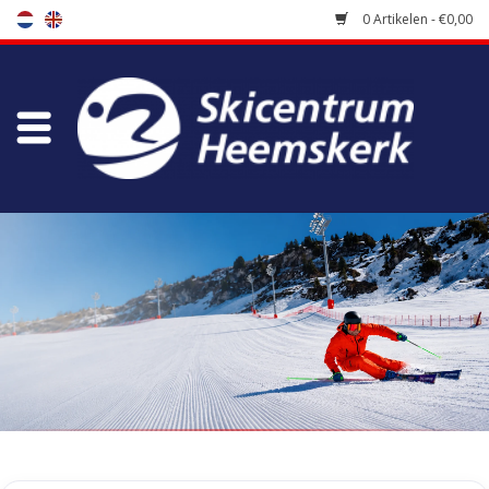
0 Artikelen - €0,00
Winkel
Skischool
Bootfitting
Onderhoud
Reizen
Koopgidsen
Home
/
Tags
/
navy