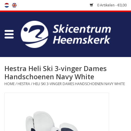
0 Artikelen - €0,00
Winkel
Skischool
Bootfitting
Hestra Heli Ski 3-vinger Dames
Handschoenen Navy White
Onderhoud
HOME
/
HESTRA
/
HELI SKI 3-VINGER DAMES HANDSCHOENEN NAVY WHITE
Reizen
Koopgidsen