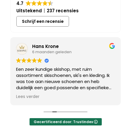
4.7
Uitstekend
237 recensies
Schrijf een recensie
Hans Krone
6 maanden geleden
Een zeer kundige skishop, met ruim
assortiment skischoenen, ski's en kleding. Ik
was toe aan nieuwe schoenen en heb
duidelijk een goed passende en specifieke
breedtemaat nodig. Er werd uitgebreid de
Lees verder
tijd genomen om de juiste schoen te vinden.
Uiteindelijk een perfect bij mij passend paar
gevonden, waar met een paar kleine
aanpassing het perfecte model van werd
Gecertificeerd door: Trustindex
gemaakt.