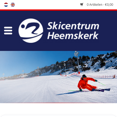
0 Artikelen - €0,00
Winkel
Skischool
Bootfitting
Onderhoud
Reizen
Koopgidsen
Home
/
Tags
/
handschoen