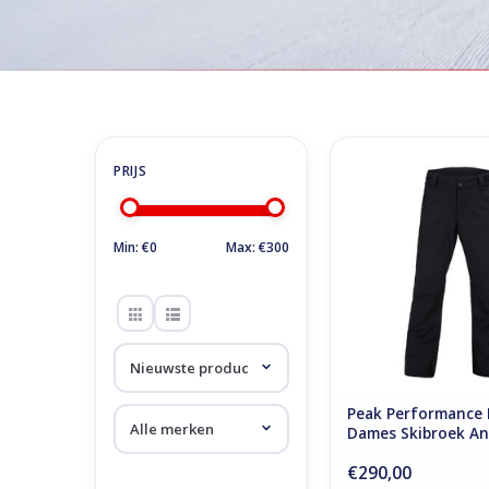
Home
/
Tags
/
anima
Producten getagd 
Peak Performance 
Dames Skibroek An
TOEVOEGEN AAN WI
Min: €
0
Max: €
300
Peak Performance 
Dames Skibroek A
Zwart
€290,00