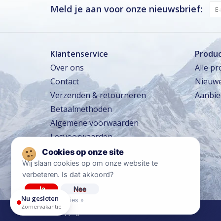
Vrijdag · vandaag
Gesloten
Meld je aan voor onze nieuwsbrief:
Zaterdag
Gesloten
Zondag
Gesloten
Klantenservice
Produ
Over ons
Alle p
Zomervakantie
Contact
Nieuwe
TOT 16 AUG
Gesloten
Verzenden & retourneren
Aanbie
Winkeltraining
13 SEP – 16 SEP
Beperkt geopend
Betaalmethoden
Lerarentraining
14 OKT – 17 OKT
Algemene voorwaarden
Beperkt geopend
Lesvoorwaarden
Kerstavond
24 DEC
Sluit om 14:00
Reisvoorwaarden
Privacy policy
Wij slaan cookies op om onze website te
verbeteren. Is dat akkoord?
Disclaimer
Ja
Nee
Nu gesloten
Meer over cookies »
Zomervakantie
© Copyright 2026 Skicentrum Heemskerk