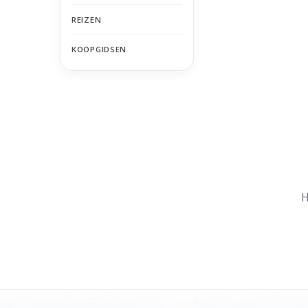
REIZEN
KOOPGIDSEN
Nu gesloten
Zomervakantie
H
Maandag
Gesloten
Dinsdag
Gesloten
Woensdag
Gesloten
Donderdag
Gesloten