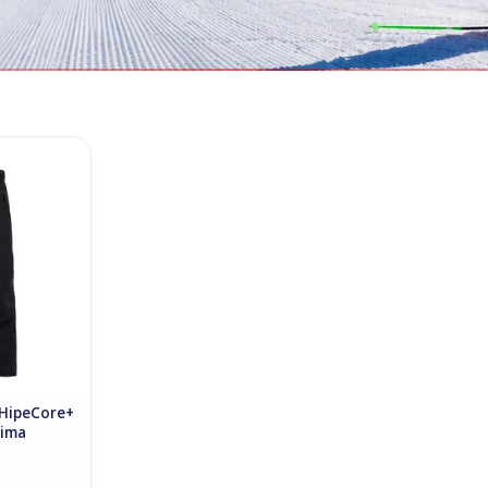
met anima
HipeCore+
ima Zwart
NKELWAGEN
HipeCore+
nima