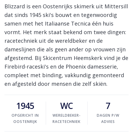
Skinext
Blizzard ski's
Blizzard is een Oostenrijks skimerk uit Mittersill
dat sinds 1945 ski's bouwt en tegenwoordig
samen met het Italiaanse Tecnica één huis
vormt. Het merk staat bekend om twee dingen:
racetechniek uit de wereldbeker en de
dameslijnen die als geen ander op vrouwen zijn
afgestemd. Bij Skicentrum Heemskerk vind je de
Firebird-raceski's en de Phoenix damesserie,
compleet met binding, vakkundig gemonteerd
en afgesteld door mensen die zelf skiën.
1945
WC
7
OPGERICHT IN
WERELDBEKER-
DAGEN P/W
OOSTENRIJK
RACETECHNIEK
ADVIES