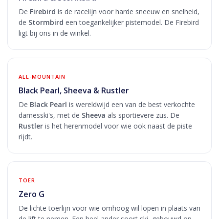
De
Firebird
is de racelijn voor harde sneeuw en snelheid,
de
Stormbird
een toegankelijker pistemodel. De Firebird
ligt bij ons in de winkel.
ALL-MOUNTAIN
Black Pearl, Sheeva & Rustler
De
Black Pearl
is wereldwijd een van de best verkochte
damesski's, met de
Sheeva
als sportievere zus. De
Rustler
is het herenmodel voor wie ook naast de piste
rijdt.
TOER
Zero G
De lichte toerlijn voor wie omhoog wil lopen in plaats van
de lift te nemen. Een heel ander soort ski, gebouwd op