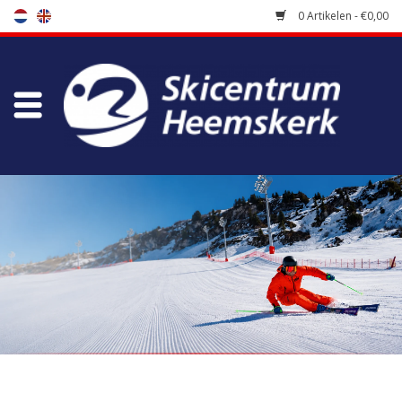
0 Artikelen - €0,00
Winkel
Skischool
Bootfitting
Onderhoud
Reizen
Koopgidsen
Home
/
Merken
/
Blizzard