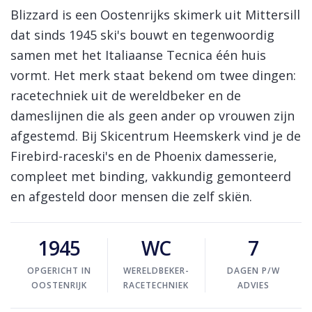
Log in Skinext
Blizzard ski's
Blizzard is een Oostenrijks skimerk uit Mittersill
dat sinds 1945 ski's bouwt en tegenwoordig
samen met het Italiaanse Tecnica één huis
vormt. Het merk staat bekend om twee dingen:
racetechniek uit de wereldbeker en de
dameslijnen die als geen ander op vrouwen zijn
afgestemd. Bij Skicentrum Heemskerk vind je de
Firebird-raceski's en de Phoenix damesserie,
compleet met binding, vakkundig gemonteerd
en afgesteld door mensen die zelf skiën.
1945
WC
7
OPGERICHT IN
WERELDBEKER-
DAGEN P/W
OOSTENRIJK
RACETECHNIEK
ADVIES