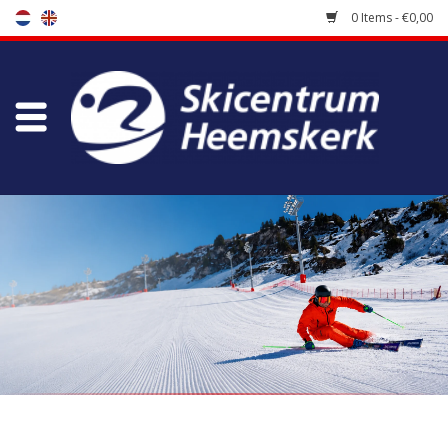
0 Items - €0,00
Store
Skischool
Bootfitting
Maintenance
Travel
koopgidsen
Home
/
Brands
/
Blizzard