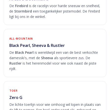
De
Firebird
is de racelijn voor harde sneeuw en snelheid,
de
Stormbird
een toegankelijker pistemodel. De Firebird
ligt bij ons in de winkel.
ALL-MOUNTAIN
Black Pearl, Sheeva & Rustler
De
Black Pearl
is wereldwijd een van de best verkochte
damesski's, met de
Sheeva
als sportievere zus. De
Rustler
is het herenmodel voor wie ook naast de piste
rijdt.
TOER
Zero G
De lichte toerlijn voor wie omhoog wil lopen in plaats van
de lift te nemen. Een heel ander soort ski, gebouwd op