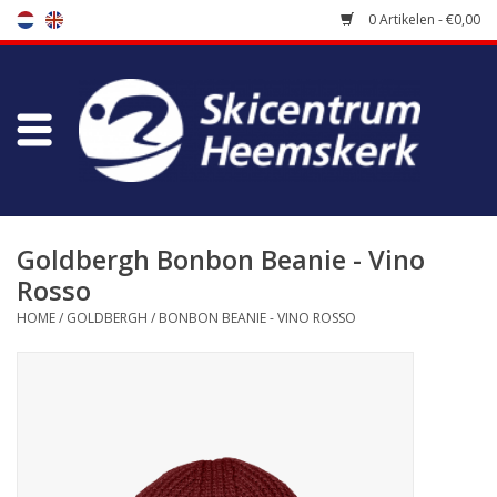
0 Artikelen - €0,00
Winkel
Skischool
Bootfitting
Goldbergh Bonbon Beanie - Vino
Rosso
Onderhoud
HOME
/
GOLDBERGH
/
BONBON BEANIE - VINO ROSSO
Reizen
Koopgidsen