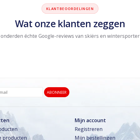
KLANTBEOORDELINGEN
Wat onze klanten zeggen
onderden échte Google-reviews van skiërs en wintersporter
ABONNEER
cten
Mijn account
roducten
Registreren
 producten
Mijn bestellingen