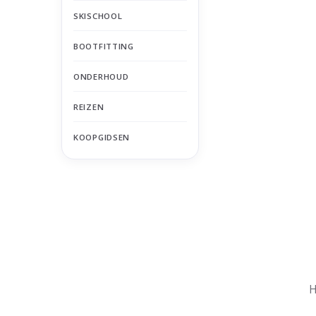
SKISCHOOL
BOOTFITTING
ONDERHOUD
REIZEN
KOOPGIDSEN
Nu gesloten
Zomervakantie
H
Maandag
Gesloten