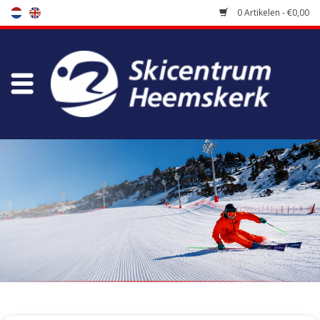
0 Artikelen - €0,00
Winkel
Skischool
Bootfitting
Onderhoud
Reizen
Koopgidsen
Home
/
Tags
/
second layer