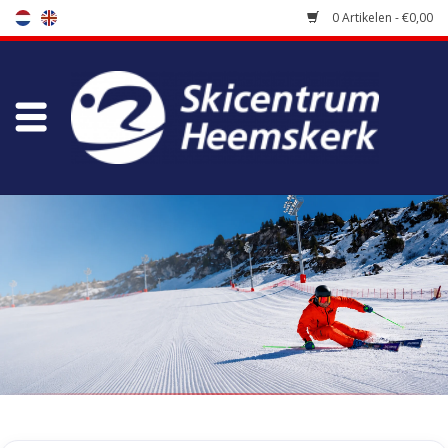
0 Artikelen - €0,00
Winkel
Skischool
Bootfitting
Onderhoud
Reizen
Koopgidsen
Home
/
Tags
/
magna