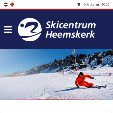
0 Artikelen - €0,00
Winkel
Skischool
Bootfitting
Onderhoud
Reizen
Koopgidsen
Home
/
Tags
/
inlegzool