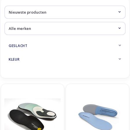
Skinext
Producten getagd met
inlegzool
GESLACHT
KLEUR