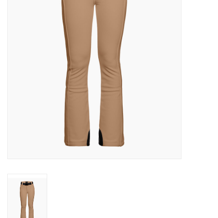
Skinext