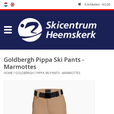
0 Artikelen - €0,00
Winkel
Skischool
Bootfitting
Goldbergh Pippa Ski Pants -
Marmottes
Onderhoud
HOME
/
GOLDBERGH
/
PIPPA SKI PANTS - MARMOTTES
Reizen
Koopgidsen