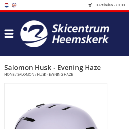
0 Artikelen - €0,00
Winkel
Skischool
Bootfitting
Salomon Husk - Evening Haze
HOME
/
SALOMON
/
HUSK - EVENING HAZE
Onderhoud
Reizen
Koopgidsen