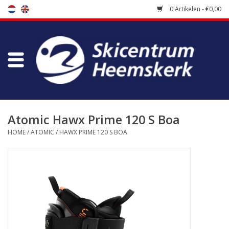
0 Artikelen - €0,00
Winkel
Skischool
Bootfitting
Atomic Hawx Prime 120 S Boa
HOME
/
ATOMIC
/
HAWX PRIME 120 S BOA
Onderhoud
Reizen
Koopgidsen