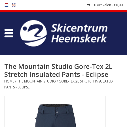
0 Artikelen - €0,00
Winkel
Skischool
Bootfitting
The Mountain Studio Gore-Tex 2L
Stretch Insulated Pants - Eclipse
Onderhoud
HOME
/
THE MOUNTAIN STUDIO
/
GORE-TEX 2L STRETCH INSULATED
PANTS - ECLIPSE
Reizen
Koopgidsen