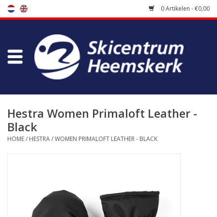
0 Artikelen - €0,00
Winkel
Skischool
Bootfitting
Hestra Women Primaloft Leather -
Black
Onderhoud
HOME
/
HESTRA
/
WOMEN PRIMALOFT LEATHER - BLACK
Reizen
Koopgidsen